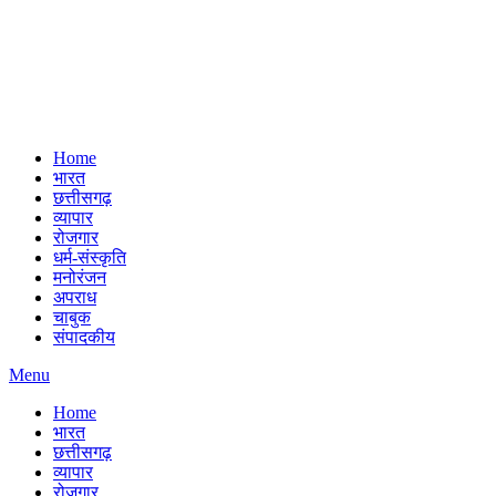
Home
भारत
छत्तीसगढ़
व्यापार
रोजगार
धर्म-संस्कृति
मनोरंजन
अपराध
चाबुक
संपादकीय
Menu
Home
भारत
छत्तीसगढ़
व्यापार
रोजगार