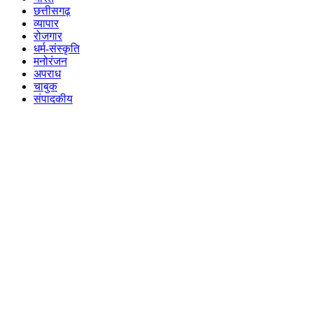
छत्तीसगढ़
व्यापार
रोजगार
धर्म-संस्कृति
मनोरंजन
अपराध
चाबुक
संपादकीय