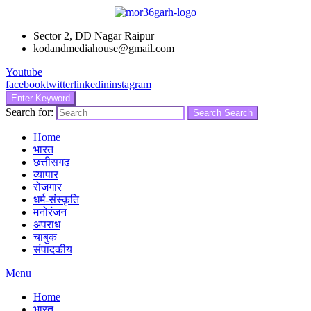
Sector 2, DD Nagar Raipur
kodandmediahouse@gmail.com
Youtube
facebook
twitter
linkedin
instagram
Enter Keyword
Search for:
Search
Search
Home
भारत
छत्तीसगढ़
व्यापार
रोजगार
धर्म-संस्कृति
मनोरंजन
अपराध
चाबुक
संपादकीय
Menu
Home
भारत