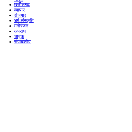
छत्तीसगढ़
व्यापार
रोजगार
धर्म-संस्कृति
मनोरंजन
अपराध
चाबुक
संपादकीय