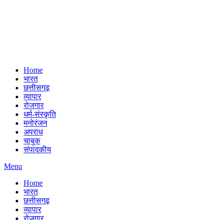
Home
भारत
छत्तीसगढ़
व्यापार
रोजगार
धर्म-संस्कृति
मनोरंजन
अपराध
चाबुक
संपादकीय
Menu
Home
भारत
छत्तीसगढ़
व्यापार
रोजगार