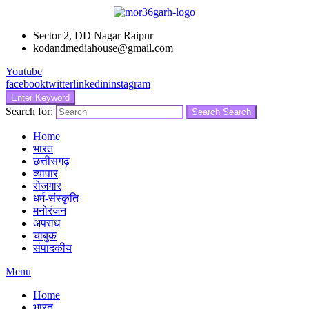
Sector 2, DD Nagar Raipur
kodandmediahouse@gmail.com
Youtube
facebook
twitter
linkedin
instagram
Enter Keyword
Search for:
Search
Search
Home
भारत
छत्तीसगढ़
व्यापार
रोजगार
धर्म-संस्कृति
मनोरंजन
अपराध
चाबुक
संपादकीय
Menu
Home
भारत