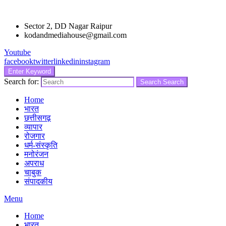
Sector 2, DD Nagar Raipur
kodandmediahouse@gmail.com
Youtube
facebook
twitter
linkedin
instagram
Enter Keyword
Search for:
Search
Search
Home
भारत
छत्तीसगढ़
व्यापार
रोजगार
धर्म-संस्कृति
मनोरंजन
अपराध
चाबुक
संपादकीय
Menu
Home
भारत