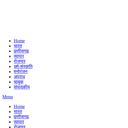
Home
भारत
छत्तीसगढ़
व्यापार
रोजगार
धर्म-संस्कृति
मनोरंजन
अपराध
चाबुक
संपादकीय
Menu
Home
भारत
छत्तीसगढ़
व्यापार
रोजगार