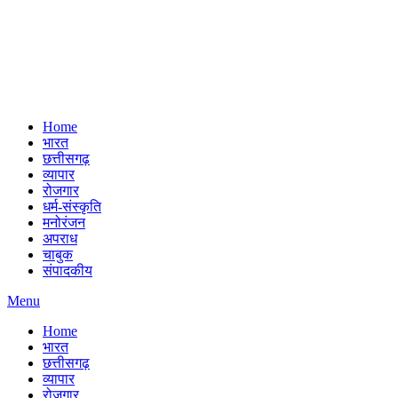
Home
भारत
छत्तीसगढ़
व्यापार
रोजगार
धर्म-संस्कृति
मनोरंजन
अपराध
चाबुक
संपादकीय
Menu
Home
भारत
छत्तीसगढ़
व्यापार
रोजगार