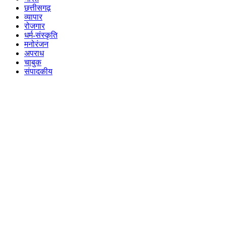
छत्तीसगढ़
व्यापार
रोजगार
धर्म-संस्कृति
मनोरंजन
अपराध
चाबुक
संपादकीय