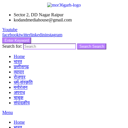
Sector 2, DD Nagar Raipur
kodandmediahouse@gmail.com
Youtube
facebook
twitter
linkedin
instagram
Enter Keyword
Search for:
Search
Search
Home
भारत
छत्तीसगढ़
व्यापार
रोजगार
धर्म-संस्कृति
मनोरंजन
अपराध
चाबुक
संपादकीय
Menu
Home
भारत