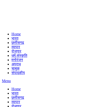
Home
भारत
छत्तीसगढ़
व्यापार
रोजगार
धर्म-संस्कृति
मनोरंजन
अपराध
चाबुक
संपादकीय
Menu
Home
भारत
छत्तीसगढ़
व्यापार
रोजगार