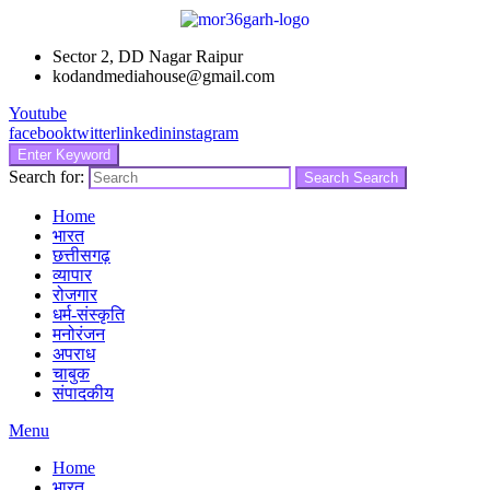
Sector 2, DD Nagar Raipur
kodandmediahouse@gmail.com
Youtube
facebook
twitter
linkedin
instagram
Enter Keyword
Search for:
Search
Search
Home
भारत
छत्तीसगढ़
व्यापार
रोजगार
धर्म-संस्कृति
मनोरंजन
अपराध
चाबुक
संपादकीय
Menu
Home
भारत