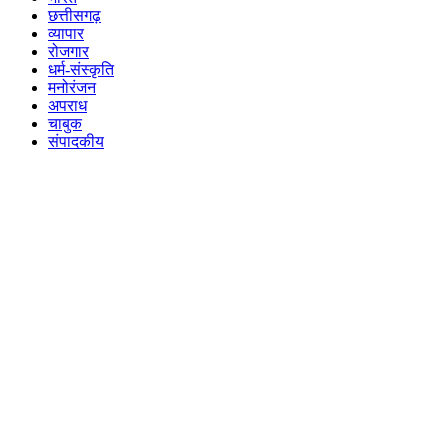
छत्तीसगढ़
व्यापार
रोजगार
धर्म-संस्कृति
मनोरंजन
अपराध
चाबुक
संपादकीय