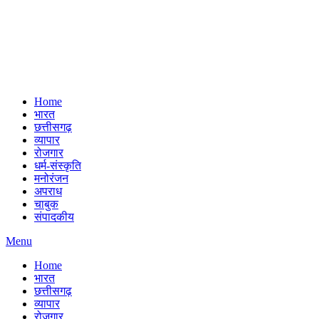
Home
भारत
छत्तीसगढ़
व्यापार
रोजगार
धर्म-संस्कृति
मनोरंजन
अपराध
चाबुक
संपादकीय
Menu
Home
भारत
छत्तीसगढ़
व्यापार
रोजगार