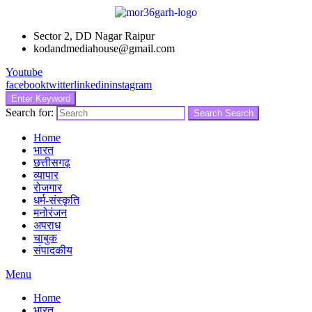
Sector 2, DD Nagar Raipur
kodandmediahouse@gmail.com
Youtube
facebook
twitter
linkedin
instagram
Enter Keyword
Search for:
Search
Search
Home
भारत
छत्तीसगढ़
व्यापार
रोजगार
धर्म-संस्कृति
मनोरंजन
अपराध
चाबुक
संपादकीय
Menu
Home
भारत