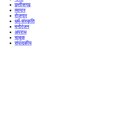
छत्तीसगढ़
व्यापार
रोजगार
धर्म-संस्कृति
मनोरंजन
अपराध
चाबुक
संपादकीय