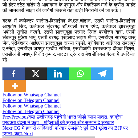
जो इंटर स्टेट बॉर्डर से आवागमन के प्रमुख और वैकल्पिक मार्ग के क्रॉस प्वाइंट
की जानकारी साझा की जायेगी जिससे यहां कड़ी निगरानी की जा सके।
बैठक में कलेक्टर सारंगढ़-बिलाईगढ़ के.एल.चौहान, एसपी सारंगढ़-बिलाईगढ़
आशुतोष सिंह, कलेक्टर सुंदरगढ़ डॉ.गवली पराग हर्षद, कलेक्टर झारसुगुड़ा
अबोली सुनील नरवने, एसपी झारसुगुड़ा परमार स्मित परषोत्तम दास, एसपी
संबलपुर मुकेश भामू, एसपी बरगढ़ प्रहलाद सहाय मीणा, एसडीएम सारंगढ़ वासु
जैन, प्रोबेशनर आईएएस झारसुगुड़ा सस्या रेड्डी, प्रोबेशनर आईएएस संबलपुर
ए.स्नेहा, एसडीएम जशपुर प्रदीप राठिया, एसडीओपी धरमजयगढ़ दीपक मिश्रा,
एसडीओपी जशपुर विनोद कुमार, मास्टर ट्रेनर राजेश डेनियल बैठक में उपस्थित
रहे।
Follow on Whatsapp Channel
Follow on Telegram Channel
Follow on Whatsapp Channel
Follow on Telegram Channel
Prev
Previous
कल छत्तीसगढ़ पहुंचेगी भारत जोड़ाे न्याय यात्रा, कांग्रेस
प्रवक्ता वंदना ने कहा – महिलाओं को सुरक्षा और सम्मान दे सरकार
Next
‘CG में हजारों आदिवासी परिवार उजड़ेंगे’: पूर्व CM भूपेश का BJP पर
हमला, कहा-
Next