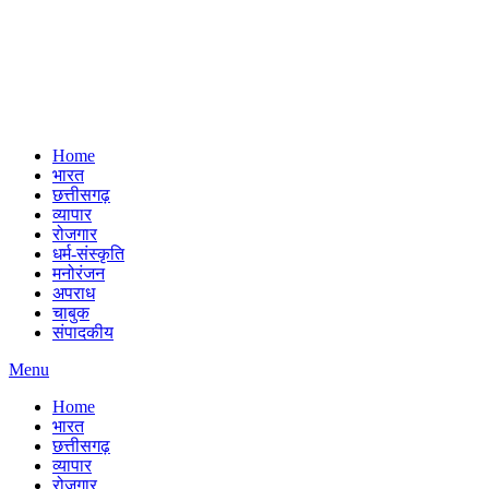
Home
भारत
छत्तीसगढ़
व्यापार
रोजगार
धर्म-संस्कृति
मनोरंजन
अपराध
चाबुक
संपादकीय
Menu
Home
भारत
छत्तीसगढ़
व्यापार
रोजगार