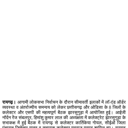
रायगढ़।
आगामी लोकसभा निर्वाचन के दौरान सीमावर्ती इलाकों में लॉ-एंड ऑर्डर
व्यवस्था व अंतर्राज्यीय समन्वय को लेकर छत्तीसगढ़ और ओडिसा के 8 जिलों के
कलेक्टर और एसपी की महत्वपूर्ण बैठक झारसुगुड़ा में आयोजित हुई। आईजी
नॉर्दन रेंज संबलपुर, हिमांशु कुमार लाल की अध्यक्षता में कलेक्ट्रेट झारसुगुड़ा के
सभाकक्ष में हुई बैठक में रायगढ़ से कलेक्टर कार्तिकेया गोयल, सीईओ जिला
पंचायत जितेन्द्र यादव व सहायक कलेक्टर युवराज मरमट शामिल हुए। रायगढ़