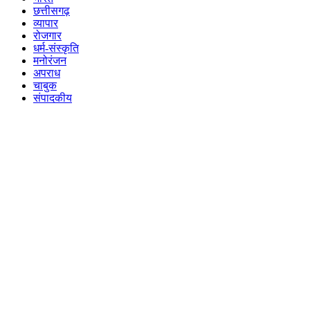
छत्तीसगढ़
व्यापार
रोजगार
धर्म-संस्कृति
मनोरंजन
अपराध
चाबुक
संपादकीय