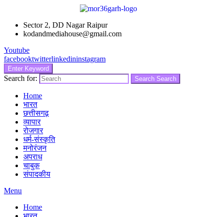
Sector 2, DD Nagar Raipur
kodandmediahouse@gmail.com
Youtube
facebook
twitter
linkedin
instagram
Enter Keyword
Search for:
Search
Search
Home
भारत
छत्तीसगढ़
व्यापार
रोजगार
धर्म-संस्कृति
मनोरंजन
अपराध
चाबुक
संपादकीय
Menu
Home
भारत