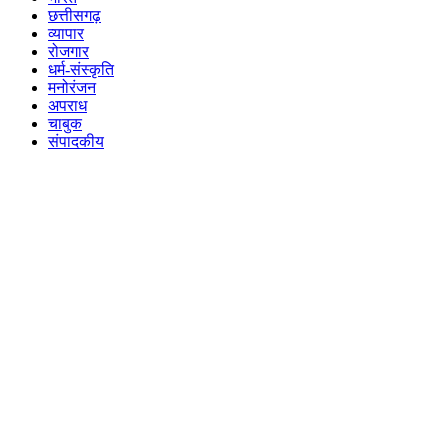
छत्तीसगढ़
व्यापार
रोजगार
धर्म-संस्कृति
मनोरंजन
अपराध
चाबुक
संपादकीय