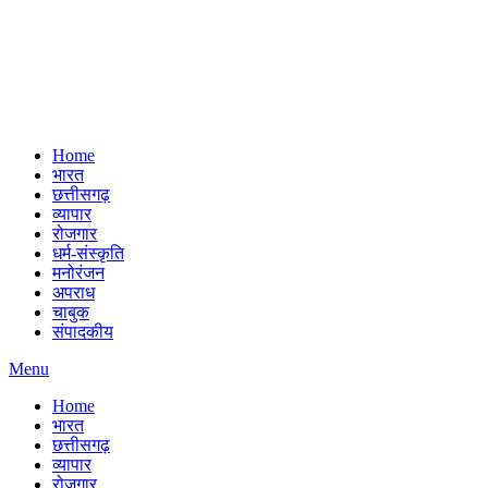
Home
भारत
छत्तीसगढ़
व्यापार
रोजगार
धर्म-संस्कृति
मनोरंजन
अपराध
चाबुक
संपादकीय
Menu
Home
भारत
छत्तीसगढ़
व्यापार
रोजगार