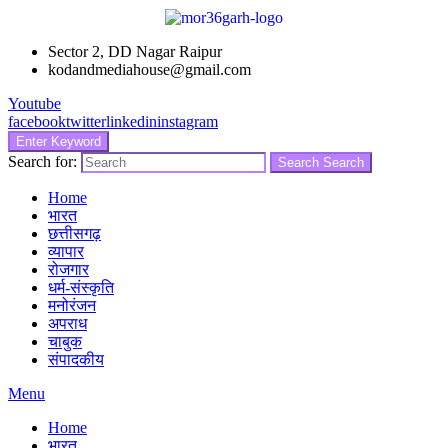
Sector 2, DD Nagar Raipur
kodandmediahouse@gmail.com
Youtube
facebook
twitter
linkedin
instagram
Enter Keyword
Search for:
Search
Search
Home
भारत
छत्तीसगढ़
व्यापार
रोजगार
धर्म-संस्कृति
मनोरंजन
अपराध
चाबुक
संपादकीय
Menu
Home
भारत