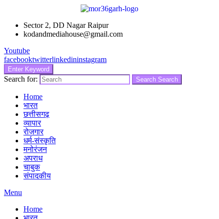
Sector 2, DD Nagar Raipur
kodandmediahouse@gmail.com
Youtube
facebook
twitter
linkedin
instagram
Enter Keyword
Search for:
Search
Search
Home
भारत
छत्तीसगढ़
व्यापार
रोजगार
धर्म-संस्कृति
मनोरंजन
अपराध
चाबुक
संपादकीय
Menu
Home
भारत