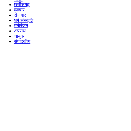
छत्तीसगढ़
व्यापार
रोजगार
धर्म-संस्कृति
मनोरंजन
अपराध
चाबुक
संपादकीय