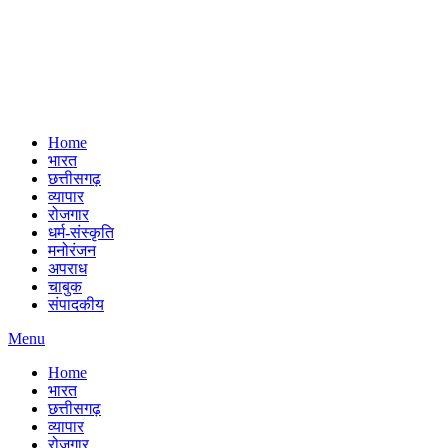
Home
भारत
छत्तीसगढ़
व्यापार
रोजगार
धर्म-संस्कृति
मनोरंजन
अपराध
चाबुक
संपादकीय
Menu
Home
भारत
छत्तीसगढ़
व्यापार
रोजगार