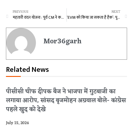
PREVIOUS
NEXT
महतारी वंदन योजना : पूर्व CM ने कहा- केंद्रीय मंत्री ने कहा था रमन सिंह और भूपेश बघेल की पत्नी को भी लाभ मिलेगा, आज आप क्राइटेरिया ला रहे हो, मतलब सरकार की नियत ही नहीं है
‘EVM को किया जा सकता है हैक’: पूर्व CM भूपेश बघेल ने ईवीएम पर उठाए सवाल, कहा- बैलट से होना चाहिए चुनाव, PM का एकाउंट हैक हो सकता है तो…
Mor36garh
Related News
पीसीसी चीफ दीपक बैज ने भाजपा में गुटबाजी का
लगाया आरोप, सांसद बृजमोहन अग्रवाल बोले- कांग्रेस
पहले खुद को देखे
July 15, 2026