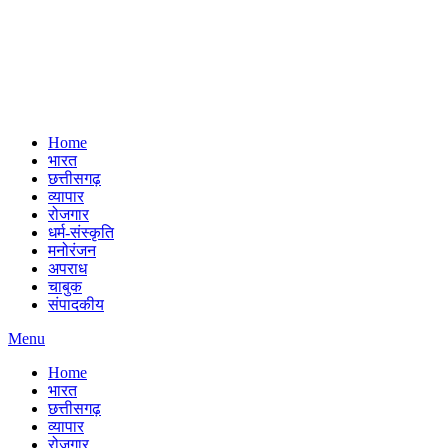
Home
भारत
छत्तीसगढ़
व्यापार
रोजगार
धर्म-संस्कृति
मनोरंजन
अपराध
चाबुक
संपादकीय
Menu
Home
भारत
छत्तीसगढ़
व्यापार
रोजगार