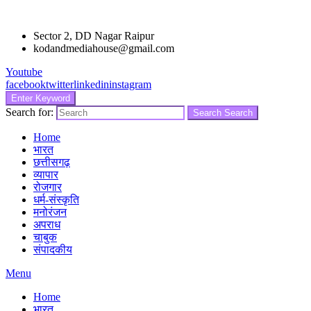
Sector 2, DD Nagar Raipur
kodandmediahouse@gmail.com
Youtube
facebook
twitter
linkedin
instagram
Enter Keyword
Search for:
Search
Search
Home
भारत
छत्तीसगढ़
व्यापार
रोजगार
धर्म-संस्कृति
मनोरंजन
अपराध
चाबुक
संपादकीय
Menu
Home
भारत