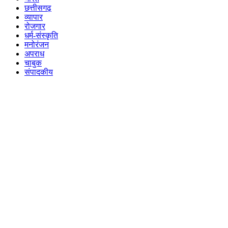
छत्तीसगढ़
व्यापार
रोजगार
धर्म-संस्कृति
मनोरंजन
अपराध
चाबुक
संपादकीय