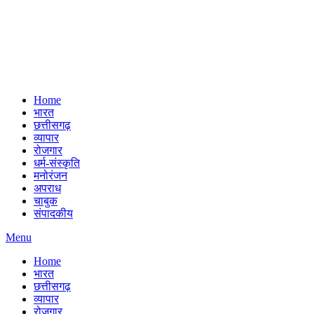
Home
भारत
छत्तीसगढ़
व्यापार
रोजगार
धर्म-संस्कृति
मनोरंजन
अपराध
चाबुक
संपादकीय
Menu
Home
भारत
छत्तीसगढ़
व्यापार
रोजगार