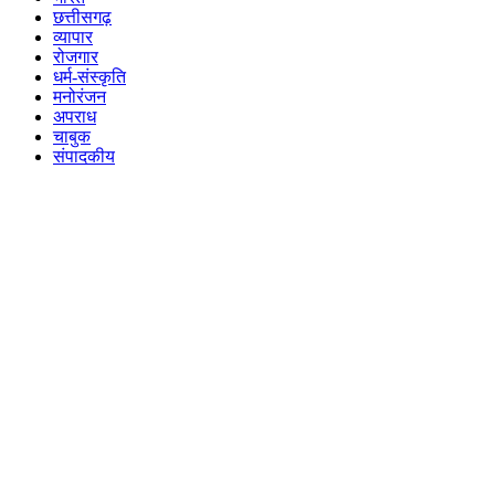
छत्तीसगढ़
व्यापार
रोजगार
धर्म-संस्कृति
मनोरंजन
अपराध
चाबुक
संपादकीय