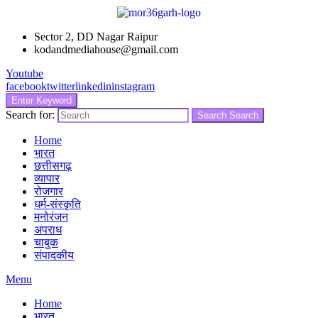
Sector 2, DD Nagar Raipur
kodandmediahouse@gmail.com
Youtube
facebook
twitter
linkedin
instagram
Enter Keyword
Search for:
Search
Search
Home
भारत
छत्तीसगढ़
व्यापार
रोजगार
धर्म-संस्कृति
मनोरंजन
अपराध
चाबुक
संपादकीय
Menu
Home
भारत