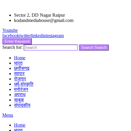
Sector 2, DD Nagar Raipur
kodandmediahouse@gmail.com
Youtube
facebook
twitter
linkedin
instagram
Enter Keyword
Search for:
Search
Search
Home
भारत
छत्तीसगढ़
व्यापार
रोजगार
धर्म-संस्कृति
मनोरंजन
अपराध
चाबुक
संपादकीय
Menu
Home
भारत