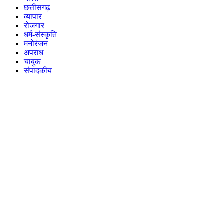
छत्तीसगढ़
व्यापार
रोजगार
धर्म-संस्कृति
मनोरंजन
अपराध
चाबुक
संपादकीय