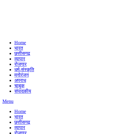
Home
भारत
छत्तीसगढ़
व्यापार
रोजगार
धर्म-संस्कृति
मनोरंजन
अपराध
चाबुक
संपादकीय
Menu
Home
भारत
छत्तीसगढ़
व्यापार
रोजगार