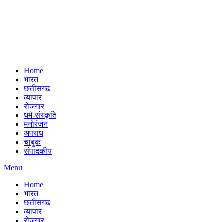
Home
भारत
छत्तीसगढ़
व्यापार
रोजगार
धर्म-संस्कृति
मनोरंजन
अपराध
चाबुक
संपादकीय
Menu
Home
भारत
छत्तीसगढ़
व्यापार
रोजगार