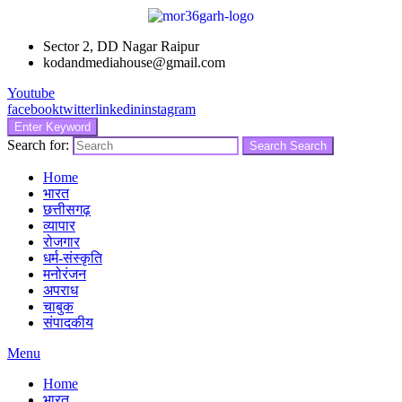
Sector 2, DD Nagar Raipur
kodandmediahouse@gmail.com
Youtube
facebook
twitter
linkedin
instagram
Enter Keyword
Search for:
Search
Search
Home
भारत
छत्तीसगढ़
व्यापार
रोजगार
धर्म-संस्कृति
मनोरंजन
अपराध
चाबुक
संपादकीय
Menu
Home
भारत