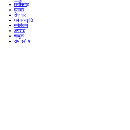
छत्तीसगढ़
व्यापार
रोजगार
धर्म-संस्कृति
मनोरंजन
अपराध
चाबुक
संपादकीय