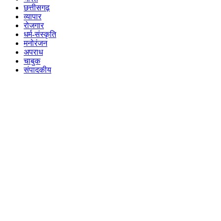
छत्तीसगढ़
व्यापार
रोजगार
धर्म-संस्कृति
मनोरंजन
अपराध
चाबुक
संपादकीय