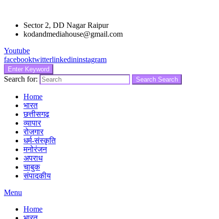
Sector 2, DD Nagar Raipur
kodandmediahouse@gmail.com
Youtube
facebook
twitter
linkedin
instagram
Enter Keyword
Search for:
Search
Search
Home
भारत
छत्तीसगढ़
व्यापार
रोजगार
धर्म-संस्कृति
मनोरंजन
अपराध
चाबुक
संपादकीय
Menu
Home
भारत