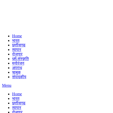
Home
भारत
छत्तीसगढ़
व्यापार
रोजगार
धर्म-संस्कृति
मनोरंजन
अपराध
चाबुक
संपादकीय
Menu
Home
भारत
छत्तीसगढ़
व्यापार
रोजगार