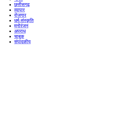
छत्तीसगढ़
व्यापार
रोजगार
धर्म-संस्कृति
मनोरंजन
अपराध
चाबुक
संपादकीय