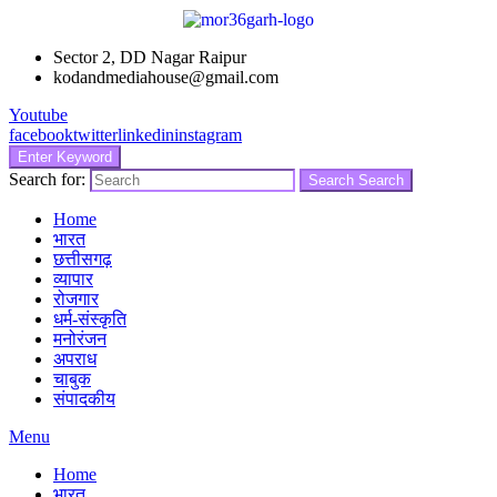
Sector 2, DD Nagar Raipur
kodandmediahouse@gmail.com
Youtube
facebook
twitter
linkedin
instagram
Enter Keyword
Search for:
Search
Search
Home
भारत
छत्तीसगढ़
व्यापार
रोजगार
धर्म-संस्कृति
मनोरंजन
अपराध
चाबुक
संपादकीय
Menu
Home
भारत