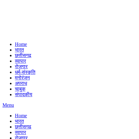
Home
भारत
छत्तीसगढ़
व्यापार
रोजगार
धर्म-संस्कृति
मनोरंजन
अपराध
चाबुक
संपादकीय
Menu
Home
भारत
छत्तीसगढ़
व्यापार
रोजगार