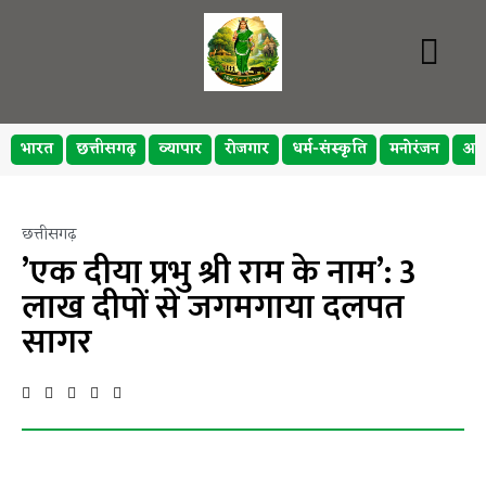
भारत
छत्तीसगढ़
व्यापार
रोजगार
धर्म-संस्कृति
मनोरंजन
अप
छत्तीसगढ़
’एक दीया प्रभु श्री राम के नाम’: 3
लाख दीपों से जगमगाया दलपत
सागर