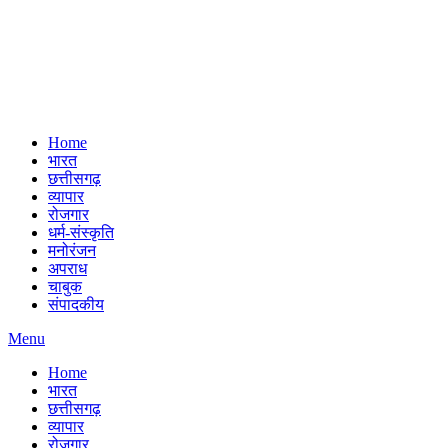
Home
भारत
छत्तीसगढ़
व्यापार
रोजगार
धर्म-संस्कृति
मनोरंजन
अपराध
चाबुक
संपादकीय
Menu
Home
भारत
छत्तीसगढ़
व्यापार
रोजगार