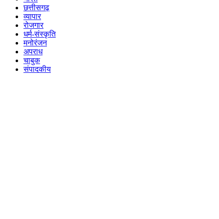
छत्तीसगढ़
व्यापार
रोजगार
धर्म-संस्कृति
मनोरंजन
अपराध
चाबुक
संपादकीय