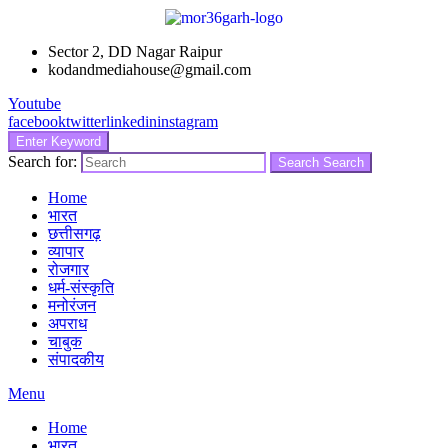
Sector 2, DD Nagar Raipur
kodandmediahouse@gmail.com
Youtube
facebook
twitter
linkedin
instagram
Enter Keyword
Search for:
Search
Search
Home
भारत
छत्तीसगढ़
व्यापार
रोजगार
धर्म-संस्कृति
मनोरंजन
अपराध
चाबुक
संपादकीय
Menu
Home
भारत