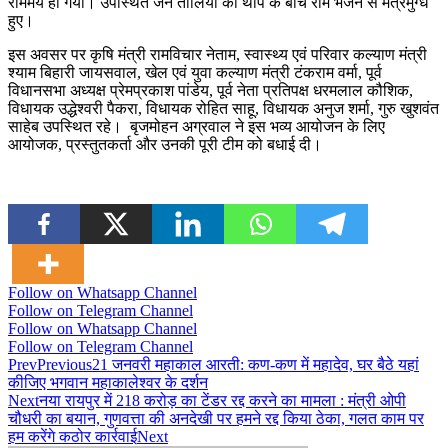
राममय हो गया। उपस्थित जन तालियों की थाप के बीच राम भजन से मंत्रमुग्ध
हुए।
इस अवसर पर कृषि मंत्री रामविचार नेताम, स्वास्थ्य एवं परिवार कल्याण मंत्री
श्याम बिहारी जायसवाल, खेल एवं युवा कल्याण मंत्री टंकराम वर्मा, पूर्व
विधानसभा अध्यक्ष प्रेमप्रकाश पांडेय, पूर्व नेता प्रतिपक्ष धरमलाल कौशिक,
विधायक उद्धेश्वरी पैकरा, विधायक रोहित साहू, विधायक अनुज शर्मा, गुरु खुशवंत
साहेब उपस्थित रहे। बृजमोहन अग्रवाल ने इस भव्य आयोजन के लिए
आयोजक, प्रस्तुतकर्ता और उनकी पूरी टीम को बधाई दी।
Follow on Whatsapp Channel
Follow on Telegram Channel
Follow on Whatsapp Channel
Follow on Telegram Channel
Prev
Previous
21 जनवरी महाकाल आरती: कण-कण में महादेव, घर बैठे यहां
कीजिए भगवान महाकालेश्वर के दर्शन
Next
नया रायपुर में 218 करोड़ का टेंडर रद्द करने का मामला : मंत्री ओपी
चौधरी का बयान, गुणवत्ता की अनदेखी पर हमने रद्द किया ठेका, गलत काम पर
हम करेंगे कठोर कार्रवाई
Next