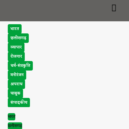
भारत
छत्तीसगढ़
व्यापार
रोजगार
धर्म-संस्कृति
मनोरंजन
अपराध
चाबुक
संपादकीय
भारत
छत्तीसगढ़