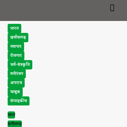
भारत
छत्तीसगढ़
व्यापार
रोजगार
धर्म-संस्कृति
मनोरंजन
अपराध
चाबुक
संपादकीय
भारत
छत्तीसगढ़