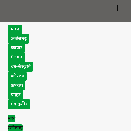
भारत
छत्तीसगढ़
व्यापार
रोजगार
धर्म-संस्कृति
मनोरंजन
अपराध
चाबुक
संपादकीय
भारत
छत्तीसगढ़