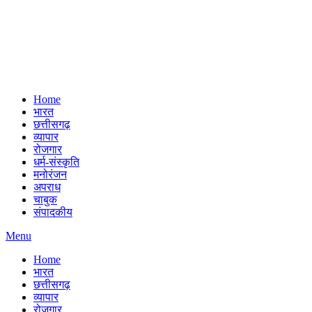
Home
भारत
छत्तीसगढ़
व्यापार
रोजगार
धर्म-संस्कृति
मनोरंजन
अपराध
चाबुक
संपादकीय
Menu
Home
भारत
छत्तीसगढ़
व्यापार
रोजगार