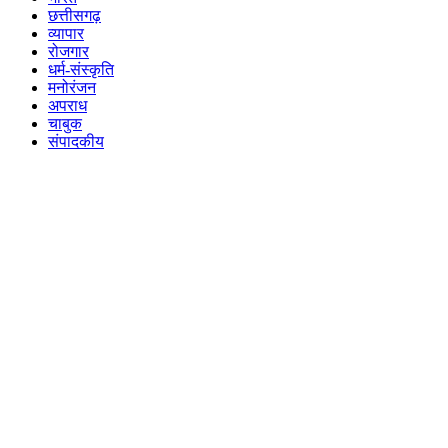
छत्तीसगढ़
व्यापार
रोजगार
धर्म-संस्कृति
मनोरंजन
अपराध
चाबुक
संपादकीय