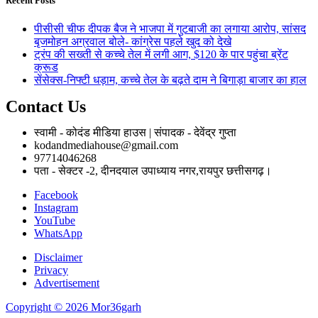
Recent Posts
पीसीसी चीफ दीपक बैज ने भाजपा में गुटबाजी का लगाया आरोप, सांसद
बृजमोहन अग्रवाल बोले- कांग्रेस पहले खुद को देखे
ट्रंप की सख्ती से कच्चे तेल में लगी आग, $120 के पार पहुंचा ब्रेंट
क्रूड
सेंसेक्स-निफ्टी धड़ाम, कच्चे तेल के बढ़ते दाम ने बिगाड़ा बाजार का हाल
Contact Us
स्वामी - कोदंड मीडिया हाउस | संपादक - देवेंद्र गुप्ता
kodandmediahouse@gmail.com
97714046268
पता - सेक्टर -2, दीनदयाल उपाध्याय नगर,रायपुर छत्तीसगढ़।
Facebook
Instagram
YouTube
WhatsApp
Disclaimer
Privacy
Advertisement
Copyright © 2026 Mor36garh