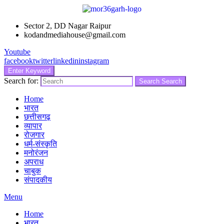
Sector 2, DD Nagar Raipur
kodandmediahouse@gmail.com
Youtube
facebook
twitter
linkedin
instagram
Enter Keyword
Search for:
Search
Search
Home
भारत
छत्तीसगढ़
व्यापार
रोजगार
धर्म-संस्कृति
मनोरंजन
अपराध
चाबुक
संपादकीय
Menu
Home
भारत