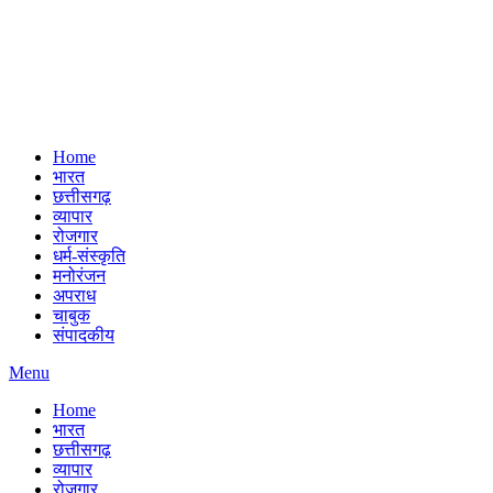
Home
भारत
छत्तीसगढ़
व्यापार
रोजगार
धर्म-संस्कृति
मनोरंजन
अपराध
चाबुक
संपादकीय
Menu
Home
भारत
छत्तीसगढ़
व्यापार
रोजगार