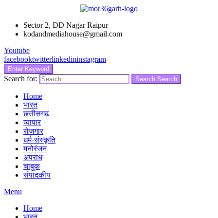
Sector 2, DD Nagar Raipur
kodandmediahouse@gmail.com
Youtube
facebook
twitter
linkedin
instagram
Enter Keyword
Search for:
Search
Search
Home
भारत
छत्तीसगढ़
व्यापार
रोजगार
धर्म-संस्कृति
मनोरंजन
अपराध
चाबुक
संपादकीय
Menu
Home
भारत