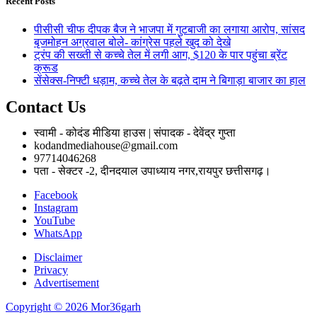
Recent Posts
पीसीसी चीफ दीपक बैज ने भाजपा में गुटबाजी का लगाया आरोप, सांसद
बृजमोहन अग्रवाल बोले- कांग्रेस पहले खुद को देखे
ट्रंप की सख्ती से कच्चे तेल में लगी आग, $120 के पार पहुंचा ब्रेंट
क्रूड
सेंसेक्स-निफ्टी धड़ाम, कच्चे तेल के बढ़ते दाम ने बिगाड़ा बाजार का हाल
Contact Us
स्वामी - कोदंड मीडिया हाउस | संपादक - देवेंद्र गुप्ता
kodandmediahouse@gmail.com
97714046268
पता - सेक्टर -2, दीनदयाल उपाध्याय नगर,रायपुर छत्तीसगढ़।
Facebook
Instagram
YouTube
WhatsApp
Disclaimer
Privacy
Advertisement
Copyright © 2026 Mor36garh