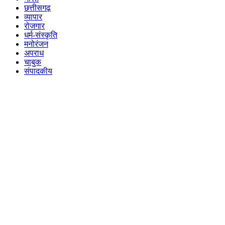
छत्तीसगढ़
व्यापार
रोजगार
धर्म-संस्कृति
मनोरंजन
अपराध
चाबुक
संपादकीय