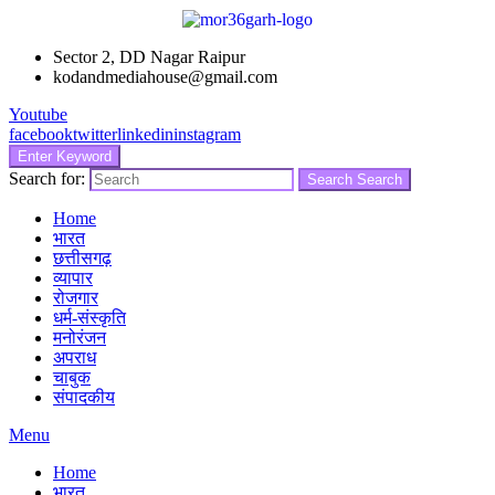
Sector 2, DD Nagar Raipur
kodandmediahouse@gmail.com
Youtube
facebook
twitter
linkedin
instagram
Enter Keyword
Search for:
Search
Search
Home
भारत
छत्तीसगढ़
व्यापार
रोजगार
धर्म-संस्कृति
मनोरंजन
अपराध
चाबुक
संपादकीय
Menu
Home
भारत