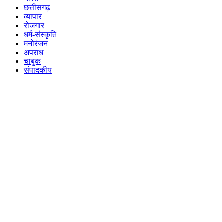
छत्तीसगढ़
व्यापार
रोजगार
धर्म-संस्कृति
मनोरंजन
अपराध
चाबुक
संपादकीय