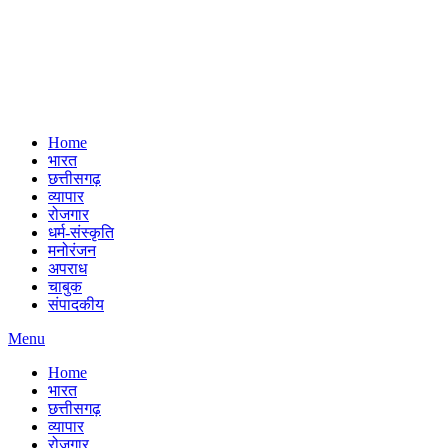
Home
भारत
छत्तीसगढ़
व्यापार
रोजगार
धर्म-संस्कृति
मनोरंजन
अपराध
चाबुक
संपादकीय
Menu
Home
भारत
छत्तीसगढ़
व्यापार
रोजगार