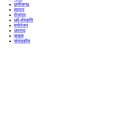
छत्तीसगढ़
व्यापार
रोजगार
धर्म-संस्कृति
मनोरंजन
अपराध
चाबुक
संपादकीय