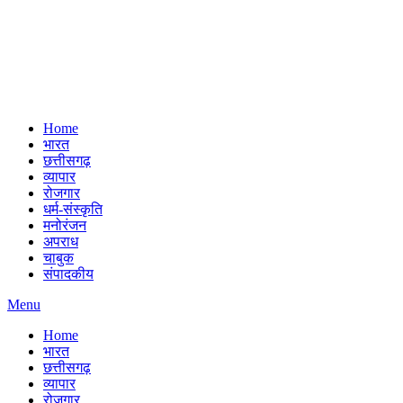
Home
भारत
छत्तीसगढ़
व्यापार
रोजगार
धर्म-संस्कृति
मनोरंजन
अपराध
चाबुक
संपादकीय
Menu
Home
भारत
छत्तीसगढ़
व्यापार
रोजगार