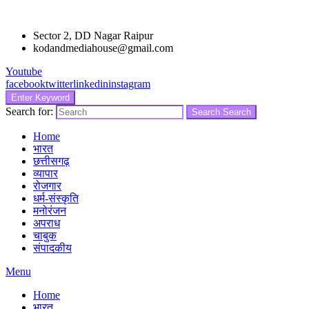
Sector 2, DD Nagar Raipur
kodandmediahouse@gmail.com
Youtube
facebook
twitter
linkedin
instagram
Enter Keyword
Search for:
Search
Search
Home
भारत
छत्तीसगढ़
व्यापार
रोजगार
धर्म-संस्कृति
मनोरंजन
अपराध
चाबुक
संपादकीय
Menu
Home
भारत