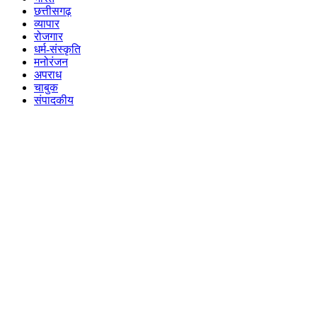
छत्तीसगढ़
व्यापार
रोजगार
धर्म-संस्कृति
मनोरंजन
अपराध
चाबुक
संपादकीय