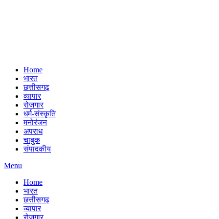
Home
भारत
छत्तीसगढ़
व्यापार
रोजगार
धर्म-संस्कृति
मनोरंजन
अपराध
चाबुक
संपादकीय
Menu
Home
भारत
छत्तीसगढ़
व्यापार
रोजगार