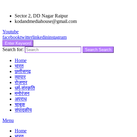
Sector 2, DD Nagar Raipur
kodandmediahouse@gmail.com
Youtube
facebook
twitter
linkedin
instagram
Enter Keyword
Search for:
Search
Search
Home
भारत
छत्तीसगढ़
व्यापार
रोजगार
धर्म-संस्कृति
मनोरंजन
अपराध
चाबुक
संपादकीय
Menu
Home
भारत