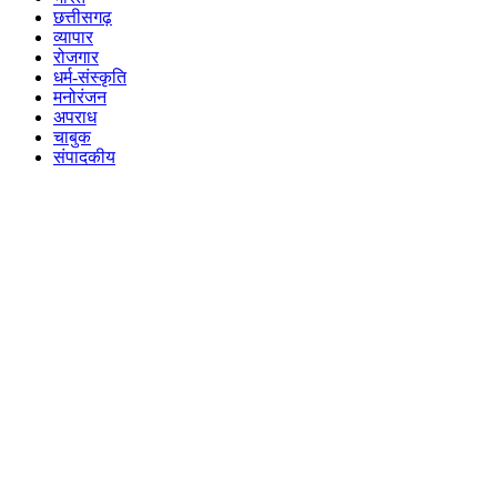
छत्तीसगढ़
व्यापार
रोजगार
धर्म-संस्कृति
मनोरंजन
अपराध
चाबुक
संपादकीय