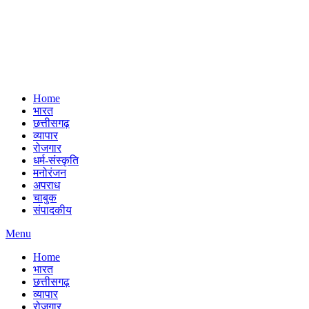
Home
भारत
छत्तीसगढ़
व्यापार
रोजगार
धर्म-संस्कृति
मनोरंजन
अपराध
चाबुक
संपादकीय
Menu
Home
भारत
छत्तीसगढ़
व्यापार
रोजगार