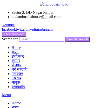
Sector 2, DD Nagar Raipur
kodandmediahouse@gmail.com
Youtube
facebook
twitter
linkedin
instagram
Enter Keyword
Search for:
Search
Search
Home
भारत
छत्तीसगढ़
व्यापार
रोजगार
धर्म-संस्कृति
मनोरंजन
अपराध
चाबुक
संपादकीय
Menu
Home
भारत