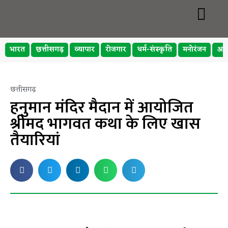
भारत
छत्तीसगढ़
व्यापार
रोजगार
धर्म-संस्कृति
मनोरंजन
अप
छत्तीसगढ़
हनुमान मंदिर मैदान में आयोजित
श्रीमद भागवत कथा के लिए खास
तैयारियां