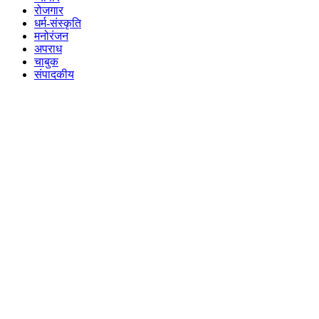
रोजगार
धर्म-संस्कृति
मनोरंजन
अपराध
चाबुक
संपादकीय