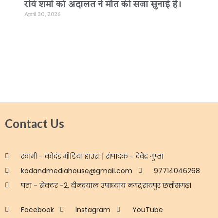
रवि शर्मा को अदालत ने मौत की सजा सुनाई है।
April 30, 2026
Contact Us
स्वामी - कोदंड मीडिया हाउस | संपादक - देवेंद्र गुप्ता
kodandmediahouse@gmail.com
97714046268
पता - सेक्टर -2, दीनदयाल उपाध्याय नगर,रायपुर छत्तीसगढ़।
Facebook
Instagram
YouTube