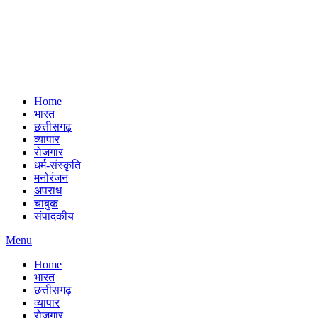
Home
भारत
छत्तीसगढ़
व्यापार
रोजगार
धर्म-संस्कृति
मनोरंजन
अपराध
चाबुक
संपादकीय
Menu
Home
भारत
छत्तीसगढ़
व्यापार
रोजगार