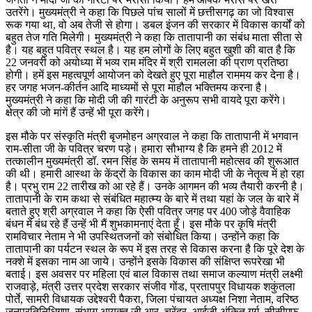
उतरेंगे। मुख्यमंत्री ने कहा कि पिछले पांच सालों में छत्तीसगढ़ का जो विश्वास
रूक गया था, वो अब तेजी से होगा। डबल इंजन की सरकार में विकास कार्यों को
बहुत तेज गति मिलेगी। मुख्यमंत्री ने कहा कि तातापानी का संबंध माता सीता से
है। यह बहुत पवित्र स्थल है। यह हम लोगों के लिए बहुत खुशी की बात है कि
22 जनवरी को अयोध्या में भव्य राम मंदिर में श्री रामलला की प्राण प्रतिष्ठा
होगी। हमें इस महत्वपूर्ण आयोजन को देखते हुए पूरा माहौल राममय कर देना है।
हर जगह भजन-कीर्तन आदि माध्यमों से पूरा माहौल भक्तिमय करना है।
मुख्यमंत्री ने कहा कि मोदी जी की गारंटी के अनुरूप सभी वायदे पूरा करेंगे।
क्षेत्र की जो मांगें हैं उन्हें भी पूरा करेंगे।
इस मौके पर संस्कृति मंत्री बृजमोहन अग्रवाल ने कहा कि तातापानी में भगवान
राम-सीता जी के पवित्र चरण पड़े। हमारा सौभाग्य है कि हमने ही 2012 में
तत्कालीन मुख्यमंत्री डॉ. रमन सिंह के समय में तातापानी महोत्सव की शुरूआत
की थी। हमारी आस्था के केंद्रों के विकास का काम मोदी जी के नेतृत्व में हो रहा
है। प्रभु राम 22 तारीख को आ रहे हैं। उनके आगमन की भव्य तैयारी करनी है।
तातापानी के राम कथा से संबंधित महात्म्य के बारे में तथा यहां के जल के बारे में
बताते हुए श्री अग्रवाल ने कहा कि ऐसी पवित्र जगह पर 400 जोड़े वैवाहिक
बंधन में बंध रहे हैं उन्हें भी मैं शुभकामनाएं देता हूँ। इस मौके पर कृषि मंत्री
रामविचार नेताम ने भी उपस्थितजनों को संबोधित किया। उन्होंने कहा कि
तातापानी का पर्यटन स्थल के रूप में इस तरह से विकास करना है कि पूरे देश के
नक्शे में इसका नाम आ जाये। उन्होंने इसके विकास की संक्षिप्त रूपरेखा भी
बताई। इस अवसर पर महिला एवं बाल विकास तथा समाज कल्याण मंत्री लक्ष्मी
राजवाड़े, मंत्री उत्तर प्रदेश सरकार संजीव गोंड, प्रतापपुर विधायक शकुंतला
पोर्ते, सामरी विधायक उद्देश्वरी पैकरा, जिला पंचायत अध्यक्ष निशा नेताम, वरिष्ठ
जनप्रतिनिधिगण, संभाग आयुक्त जी.आर. चुरेंद्र, आईजी अंकित गर्ग, सीसीएफ