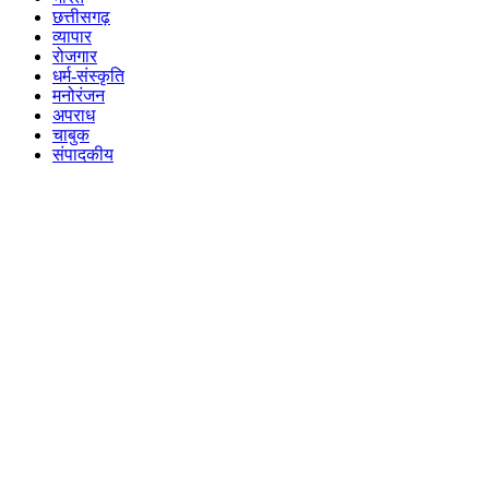
छत्तीसगढ़
व्यापार
रोजगार
धर्म-संस्कृति
मनोरंजन
अपराध
चाबुक
संपादकीय