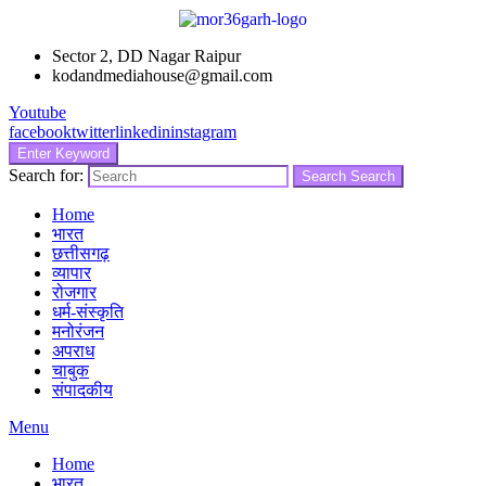
Sector 2, DD Nagar Raipur
kodandmediahouse@gmail.com
Youtube
facebook
twitter
linkedin
instagram
Enter Keyword
Search for:
Search
Search
Home
भारत
छत्तीसगढ़
व्यापार
रोजगार
धर्म-संस्कृति
मनोरंजन
अपराध
चाबुक
संपादकीय
Menu
Home
भारत