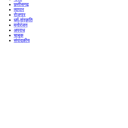
छत्तीसगढ़
व्यापार
रोजगार
धर्म-संस्कृति
मनोरंजन
अपराध
चाबुक
संपादकीय