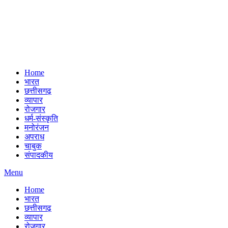
Home
भारत
छत्तीसगढ़
व्यापार
रोजगार
धर्म-संस्कृति
मनोरंजन
अपराध
चाबुक
संपादकीय
Menu
Home
भारत
छत्तीसगढ़
व्यापार
रोजगार