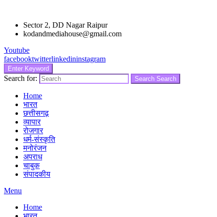
Sector 2, DD Nagar Raipur
kodandmediahouse@gmail.com
Youtube
facebook
twitter
linkedin
instagram
Enter Keyword
Search for:
Search
Search
Home
भारत
छत्तीसगढ़
व्यापार
रोजगार
धर्म-संस्कृति
मनोरंजन
अपराध
चाबुक
संपादकीय
Menu
Home
भारत