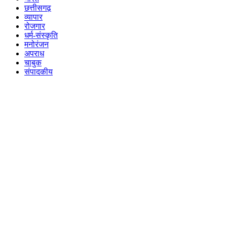
छत्तीसगढ़
व्यापार
रोजगार
धर्म-संस्कृति
मनोरंजन
अपराध
चाबुक
संपादकीय