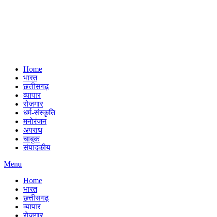
Home
भारत
छत्तीसगढ़
व्यापार
रोजगार
धर्म-संस्कृति
मनोरंजन
अपराध
चाबुक
संपादकीय
Menu
Home
भारत
छत्तीसगढ़
व्यापार
रोजगार