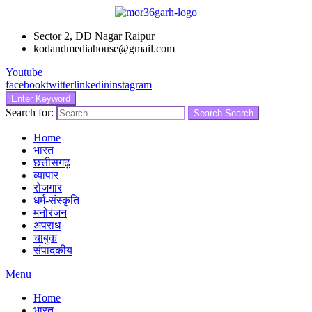
Sector 2, DD Nagar Raipur
kodandmediahouse@gmail.com
Youtube
facebook
twitter
linkedin
instagram
Enter Keyword
Search for:
Search
Search
Home
भारत
छत्तीसगढ़
व्यापार
रोजगार
धर्म-संस्कृति
मनोरंजन
अपराध
चाबुक
संपादकीय
Menu
Home
भारत