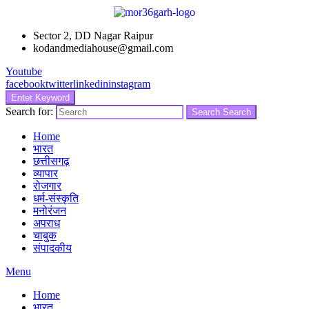
Sector 2, DD Nagar Raipur
kodandmediahouse@gmail.com
Youtube
facebook
twitter
linkedin
instagram
Enter Keyword
Search for:
Search
Search
Home
भारत
छत्तीसगढ़
व्यापार
रोजगार
धर्म-संस्कृति
मनोरंजन
अपराध
चाबुक
संपादकीय
Menu
Home
भारत