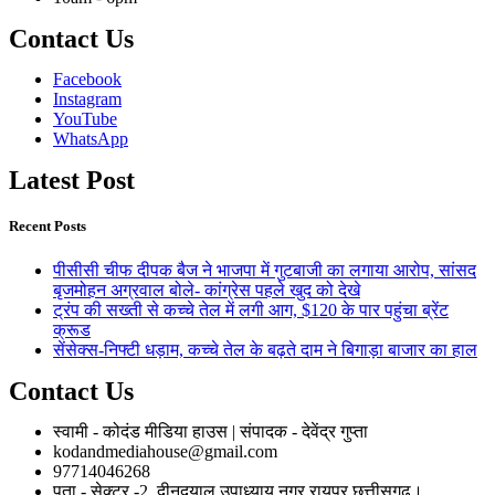
Contact Us
Facebook
Instagram
YouTube
WhatsApp
Latest Post
Recent Posts
पीसीसी चीफ दीपक बैज ने भाजपा में गुटबाजी का लगाया आरोप, सांसद
बृजमोहन अग्रवाल बोले- कांग्रेस पहले खुद को देखे
ट्रंप की सख्ती से कच्चे तेल में लगी आग, $120 के पार पहुंचा ब्रेंट
क्रूड
सेंसेक्स-निफ्टी धड़ाम, कच्चे तेल के बढ़ते दाम ने बिगाड़ा बाजार का हाल
Contact Us
स्वामी - कोदंड मीडिया हाउस | संपादक - देवेंद्र गुप्ता
kodandmediahouse@gmail.com
97714046268
पता - सेक्टर -2, दीनदयाल उपाध्याय नगर,रायपुर छत्तीसगढ़।