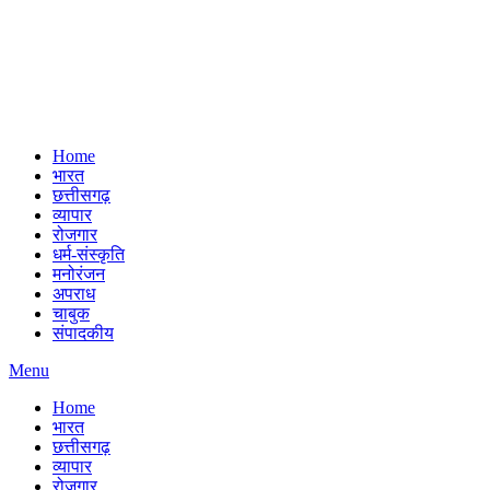
Home
भारत
छत्तीसगढ़
व्यापार
रोजगार
धर्म-संस्कृति
मनोरंजन
अपराध
चाबुक
संपादकीय
Menu
Home
भारत
छत्तीसगढ़
व्यापार
रोजगार