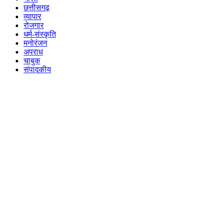
छत्तीसगढ़
व्यापार
रोजगार
धर्म-संस्कृति
मनोरंजन
अपराध
चाबुक
संपादकीय