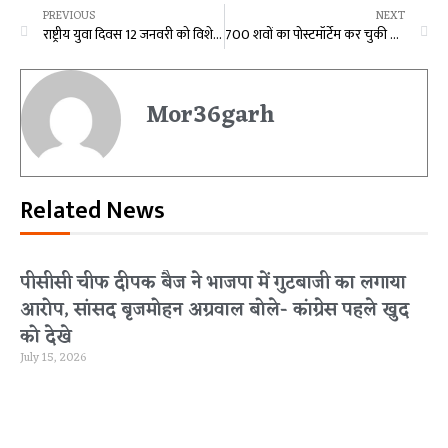
PREVIOUS
NEXT
राष्ट्रीय युवा दिवस 12 जनवरी को विशेष : ‘स्वामी विवेकानन्द के समावेशी शासन के दृष्टिकोण’ विषय पर व्याख्यान, उपमुख्यमंत्री अरूण साव हिदायतुल्ला नेशनल लॉ यूनिवर्सिटी के कार्यक्रम में होंगे शामिल
700 शवों का पोस्टमॉर्टेम कर चुकी संतोषी को मिला राम मंदिर प्राण-प्रतिष्ठा का न्योता, पीएम मोदी का जताया आभार
Mor36garh
Related News
पीसीसी चीफ दीपक बैज ने भाजपा में गुटबाजी का लगाया
आरोप, सांसद बृजमोहन अग्रवाल बोले- कांग्रेस पहले खुद
को देखे
July 15, 2026