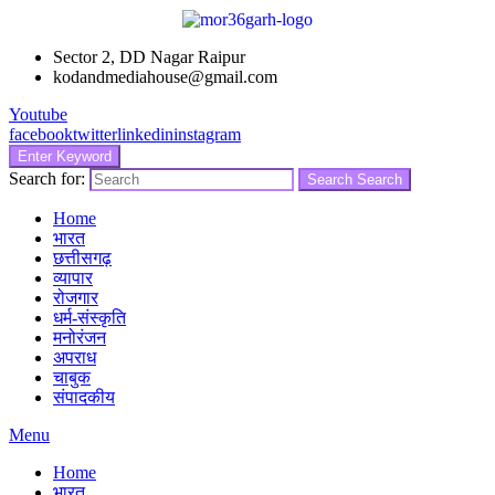
Sector 2, DD Nagar Raipur
kodandmediahouse@gmail.com
Youtube
facebook
twitter
linkedin
instagram
Enter Keyword
Search for:
Search
Search
Home
भारत
छत्तीसगढ़
व्यापार
रोजगार
धर्म-संस्कृति
मनोरंजन
अपराध
चाबुक
संपादकीय
Menu
Home
भारत