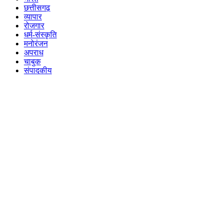
छत्तीसगढ़
व्यापार
रोजगार
धर्म-संस्कृति
मनोरंजन
अपराध
चाबुक
संपादकीय