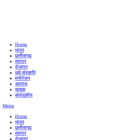
Home
भारत
छत्तीसगढ़
व्यापार
रोजगार
धर्म-संस्कृति
मनोरंजन
अपराध
चाबुक
संपादकीय
Menu
Home
भारत
छत्तीसगढ़
व्यापार
रोजगार