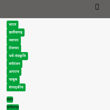
भारत
छत्तीसगढ़
व्यापार
रोजगार
धर्म-संस्कृति
मनोरंजन
अपराध
चाबुक
संपादकीय
भारत
छत्तीसगढ़