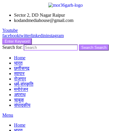
Sector 2, DD Nagar Raipur
kodandmediahouse@gmail.com
Youtube
facebook
twitter
linkedin
instagram
Enter Keyword
Search for:
Search
Search
Home
भारत
छत्तीसगढ़
व्यापार
रोजगार
धर्म-संस्कृति
मनोरंजन
अपराध
चाबुक
संपादकीय
Menu
Home
भारत