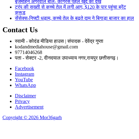
बृजमोहन अग्रवाल बोले- कांग्रेस पहले खुद को देखे
ट्रंप की सख्ती से कच्चे तेल में लगी आग, $120 के पार पहुंचा ब्रेंट
क्रूड
सेंसेक्स-निफ्टी धड़ाम, कच्चे तेल के बढ़ते दाम ने बिगाड़ा बाजार का हाल
Contact Us
स्वामी - कोदंड मीडिया हाउस | संपादक - देवेंद्र गुप्ता
kodandmediahouse@gmail.com
97714046268
पता - सेक्टर -2, दीनदयाल उपाध्याय नगर,रायपुर छत्तीसगढ़।
Facebook
Instagram
YouTube
WhatsApp
Disclaimer
Privacy
Advertisement
Copyright © 2026 Mor36garh