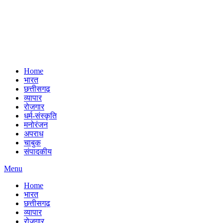
Home
भारत
छत्तीसगढ़
व्यापार
रोजगार
धर्म-संस्कृति
मनोरंजन
अपराध
चाबुक
संपादकीय
Menu
Home
भारत
छत्तीसगढ़
व्यापार
रोजगार