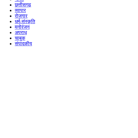
छत्तीसगढ़
व्यापार
रोजगार
धर्म-संस्कृति
मनोरंजन
अपराध
चाबुक
संपादकीय