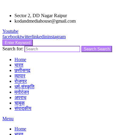
Sector 2, DD Nagar Raipur
kodandmediahouse@gmail.com
Youtube
facebook
twitter
linkedin
instagram
Enter Keyword
Search for:
Search
Search
Home
भारत
छत्तीसगढ़
व्यापार
रोजगार
धर्म-संस्कृति
मनोरंजन
अपराध
चाबुक
संपादकीय
Menu
Home
भारत