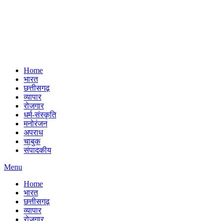
Home
भारत
छत्तीसगढ़
व्यापार
रोजगार
धर्म-संस्कृति
मनोरंजन
अपराध
चाबुक
संपादकीय
Menu
Home
भारत
छत्तीसगढ़
व्यापार
रोजगार