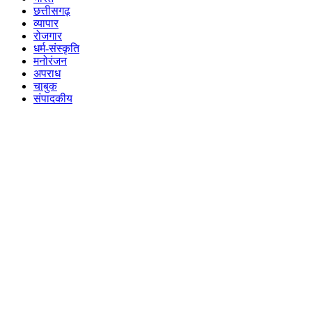
छत्तीसगढ़
व्यापार
रोजगार
धर्म-संस्कृति
मनोरंजन
अपराध
चाबुक
संपादकीय