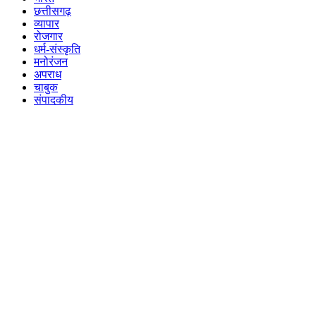
छत्तीसगढ़
व्यापार
रोजगार
धर्म-संस्कृति
मनोरंजन
अपराध
चाबुक
संपादकीय