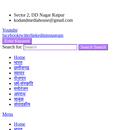
Sector 2, DD Nagar Raipur
kodandmediahouse@gmail.com
Youtube
facebook
twitter
linkedin
instagram
Enter Keyword
Search for:
Search
Search
Home
भारत
छत्तीसगढ़
व्यापार
रोजगार
धर्म-संस्कृति
मनोरंजन
अपराध
चाबुक
संपादकीय
Menu
Home
भारत