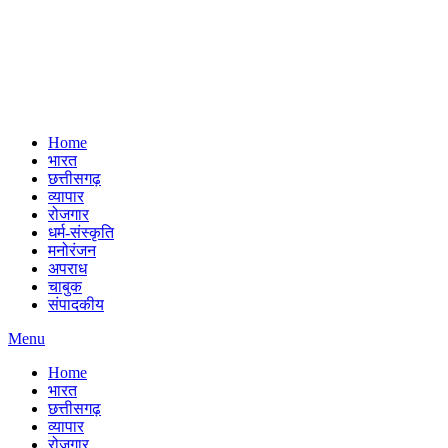
Home
भारत
छत्तीसगढ़
व्यापार
रोजगार
धर्म-संस्कृति
मनोरंजन
अपराध
चाबुक
संपादकीय
Menu
Home
भारत
छत्तीसगढ़
व्यापार
रोजगार