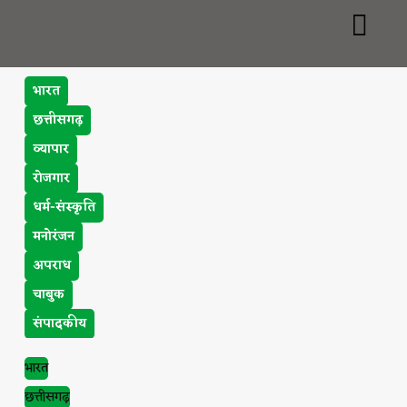
भारत
छत्तीसगढ़
व्यापार
रोजगार
धर्म-संस्कृति
मनोरंजन
अपराध
चाबुक
संपादकीय
भारत
छत्तीसगढ़