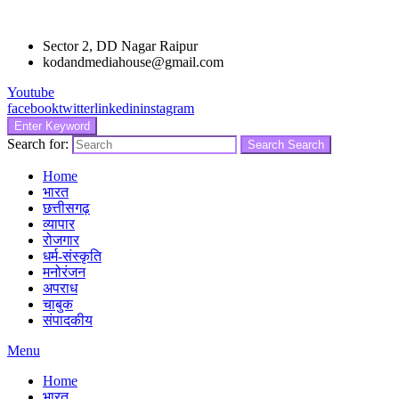
Sector 2, DD Nagar Raipur
kodandmediahouse@gmail.com
Youtube
facebook
twitter
linkedin
instagram
Enter Keyword
Search for:
Search
Search
Home
भारत
छत्तीसगढ़
व्यापार
रोजगार
धर्म-संस्कृति
मनोरंजन
अपराध
चाबुक
संपादकीय
Menu
Home
भारत