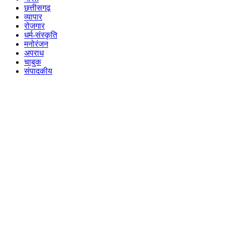
छत्तीसगढ़
व्यापार
रोजगार
धर्म-संस्कृति
मनोरंजन
अपराध
चाबुक
संपादकीय