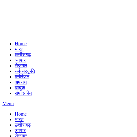
Home
भारत
छत्तीसगढ़
व्यापार
रोजगार
धर्म-संस्कृति
मनोरंजन
अपराध
चाबुक
संपादकीय
Menu
Home
भारत
छत्तीसगढ़
व्यापार
रोजगार