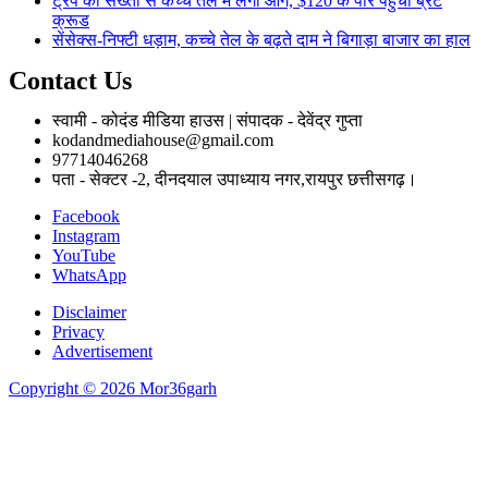
ट्रंप की सख्ती से कच्चे तेल में लगी आग, $120 के पार पहुंचा ब्रेंट
क्रूड
सेंसेक्स-निफ्टी धड़ाम, कच्चे तेल के बढ़ते दाम ने बिगाड़ा बाजार का हाल
Contact Us
स्वामी - कोदंड मीडिया हाउस | संपादक - देवेंद्र गुप्ता
kodandmediahouse@gmail.com
97714046268
पता - सेक्टर -2, दीनदयाल उपाध्याय नगर,रायपुर छत्तीसगढ़।
Facebook
Instagram
YouTube
WhatsApp
Disclaimer
Privacy
Advertisement
Copyright © 2026 Mor36garh