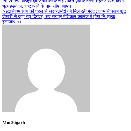
Prev
Previous
हसदेव जंगल की कटाई रोकने यूथ कांग्रेस शहर अध्यक्ष करेंगे
भूख हड़ताल, राष्ट्रपति के नाम सौंपा ज्ञापन
Next
सीएम साय की पहल से जरूरतमंदों को मिल रही मदद : जन्म से क्लब फुट
बीमारी से जूझ रहा दिगंबर, अब रायपुर मेडिकल कालेज में होगा निःशुल्क
इलाज
Next
Mor36garh