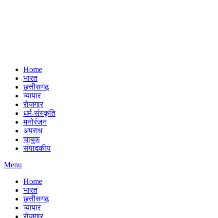
Home
भारत
छत्तीसगढ़
व्यापार
रोजगार
धर्म-संस्कृति
मनोरंजन
अपराध
चाबुक
संपादकीय
Menu
Home
भारत
छत्तीसगढ़
व्यापार
रोजगार