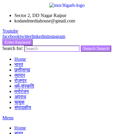
Sector 2, DD Nagar Raipur
kodandmediahouse@gmail.com
Youtube
facebook
twitter
linkedin
instagram
Enter Keyword
Search for:
Search
Search
Home
भारत
छत्तीसगढ़
व्यापार
रोजगार
धर्म-संस्कृति
मनोरंजन
अपराध
चाबुक
संपादकीय
Menu
Home
भारत