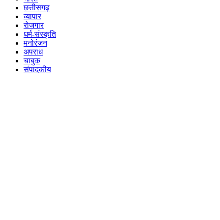
छत्तीसगढ़
व्यापार
रोजगार
धर्म-संस्कृति
मनोरंजन
अपराध
चाबुक
संपादकीय