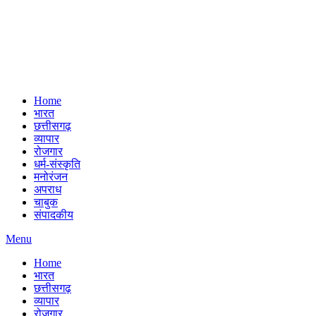
Home
भारत
छत्तीसगढ़
व्यापार
रोजगार
धर्म-संस्कृति
मनोरंजन
अपराध
चाबुक
संपादकीय
Menu
Home
भारत
छत्तीसगढ़
व्यापार
रोजगार