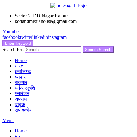
Sector 2, DD Nagar Raipur
kodandmediahouse@gmail.com
Youtube
facebook
twitter
linkedin
instagram
Enter Keyword
Search for:
Search
Search
Home
भारत
छत्तीसगढ़
व्यापार
रोजगार
धर्म-संस्कृति
मनोरंजन
अपराध
चाबुक
संपादकीय
Menu
Home
भारत