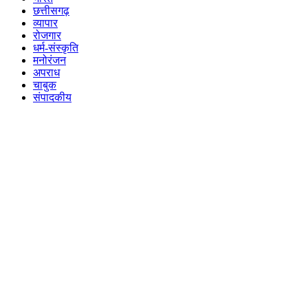
छत्तीसगढ़
व्यापार
रोजगार
धर्म-संस्कृति
मनोरंजन
अपराध
चाबुक
संपादकीय