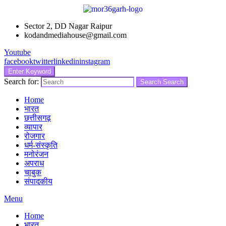
Sector 2, DD Nagar Raipur
kodandmediahouse@gmail.com
Youtube
facebook
twitter
linkedin
instagram
Enter Keyword
Search for:
Search
Search
Home
भारत
छत्तीसगढ़
व्यापार
रोजगार
धर्म-संस्कृति
मनोरंजन
अपराध
चाबुक
संपादकीय
Menu
Home
भारत