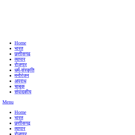
Home
भारत
छत्तीसगढ़
व्यापार
रोजगार
धर्म-संस्कृति
मनोरंजन
अपराध
चाबुक
संपादकीय
Menu
Home
भारत
छत्तीसगढ़
व्यापार
रोजगार