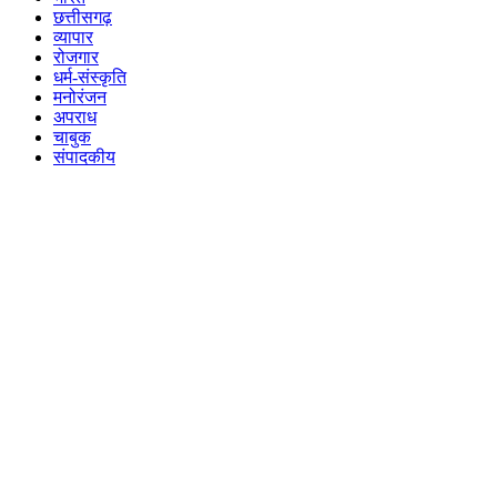
छत्तीसगढ़
व्यापार
रोजगार
धर्म-संस्कृति
मनोरंजन
अपराध
चाबुक
संपादकीय