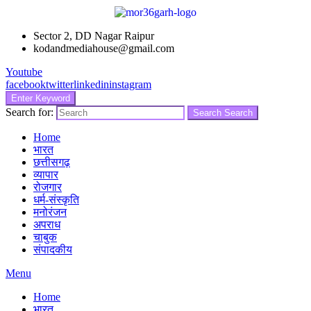
Sector 2, DD Nagar Raipur
kodandmediahouse@gmail.com
Youtube
facebook
twitter
linkedin
instagram
Enter Keyword
Search for:
Search
Search
Home
भारत
छत्तीसगढ़
व्यापार
रोजगार
धर्म-संस्कृति
मनोरंजन
अपराध
चाबुक
संपादकीय
Menu
Home
भारत