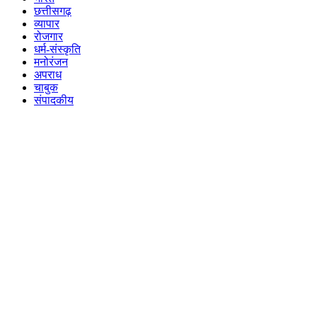
छत्तीसगढ़
व्यापार
रोजगार
धर्म-संस्कृति
मनोरंजन
अपराध
चाबुक
संपादकीय