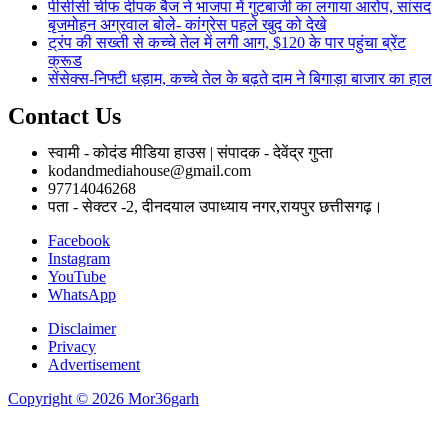
पीसीसी चीफ दीपक बैज ने भाजपा में गुटबाजी का लगाया आरोप, सांसद
बृजमोहन अग्रवाल बोले- कांग्रेस पहले खुद को देखे
ट्रंप की सख्ती से कच्चे तेल में लगी आग, $120 के पार पहुंचा ब्रेंट
क्रूड
सेंसेक्स-निफ्टी धड़ाम, कच्चे तेल के बढ़ते दाम ने बिगाड़ा बाजार का हाल
Contact Us
स्वामी - कोदंड मीडिया हाउस | संपादक - देवेंद्र गुप्ता
kodandmediahouse@gmail.com
97714046268
पता - सेक्टर -2, दीनदयाल उपाध्याय नगर,रायपुर छत्तीसगढ़।
Facebook
Instagram
YouTube
WhatsApp
Disclaimer
Privacy
Advertisement
Copyright © 2026 Mor36garh