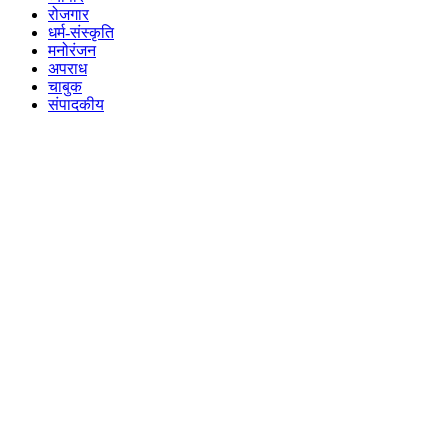
रोजगार
धर्म-संस्कृति
मनोरंजन
अपराध
चाबुक
संपादकीय