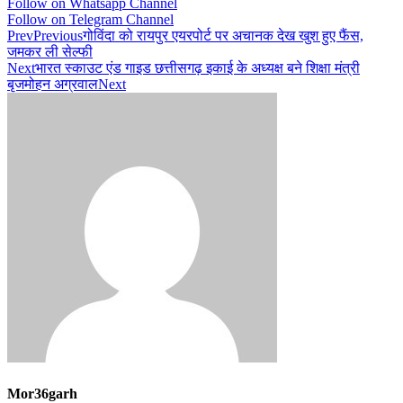
Follow on Whatsapp Channel
Follow on Telegram Channel
Prev
Previous
गोविंदा को रायपुर एयरपोर्ट पर अचानक देख खुश हुए फैंस,
जमकर ली सेल्फी
Next
भारत स्काउट एंड गाइड छत्तीसगढ़ इकाई के अध्यक्ष बने शिक्षा मंत्री
बृजमोहन अग्रवाल
Next
Mor36garh