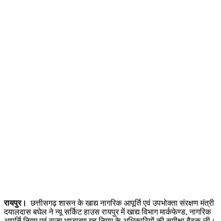
रायपुर।
छत्तीसगढ़ शासन के खाद्य नागरिक आपूर्ति एवं उपभोक्ता संरक्षण मंत्री
दयालदास बघेल ने न्यू सर्किट हाउस रायपुर में खाद्य विभाग मार्कफेण्ड, नागरिक
आपूर्ति निगम एवं राज्य भण्डारण गृह निगम के अधिकारियों की समीक्षा बैठक ली।