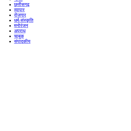
छत्तीसगढ़
व्यापार
रोजगार
धर्म-संस्कृति
मनोरंजन
अपराध
चाबुक
संपादकीय