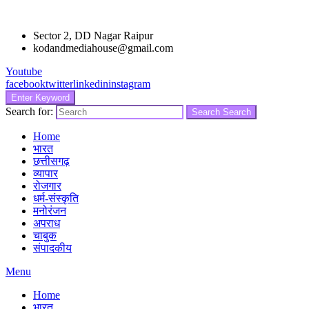
Sector 2, DD Nagar Raipur
kodandmediahouse@gmail.com
Youtube
facebook
twitter
linkedin
instagram
Enter Keyword
Search for:
Search
Search
Home
भारत
छत्तीसगढ़
व्यापार
रोजगार
धर्म-संस्कृति
मनोरंजन
अपराध
चाबुक
संपादकीय
Menu
Home
भारत