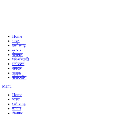
Home
भारत
छत्तीसगढ़
व्यापार
रोजगार
धर्म-संस्कृति
मनोरंजन
अपराध
चाबुक
संपादकीय
Menu
Home
भारत
छत्तीसगढ़
व्यापार
रोजगार