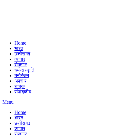
Home
भारत
छत्तीसगढ़
व्यापार
रोजगार
धर्म-संस्कृति
मनोरंजन
अपराध
चाबुक
संपादकीय
Menu
Home
भारत
छत्तीसगढ़
व्यापार
रोजगार