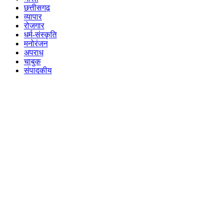
छत्तीसगढ़
व्यापार
रोजगार
धर्म-संस्कृति
मनोरंजन
अपराध
चाबुक
संपादकीय