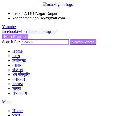
Sector 2, DD Nagar Raipur
kodandmediahouse@gmail.com
Youtube
facebook
twitter
linkedin
instagram
Enter Keyword
Search for:
Search
Search
Home
भारत
छत्तीसगढ़
व्यापार
रोजगार
धर्म-संस्कृति
मनोरंजन
अपराध
चाबुक
संपादकीय
Menu
Home
भारत