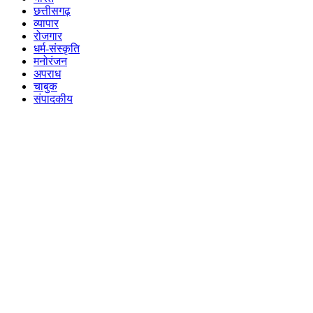
छत्तीसगढ़
व्यापार
रोजगार
धर्म-संस्कृति
मनोरंजन
अपराध
चाबुक
संपादकीय