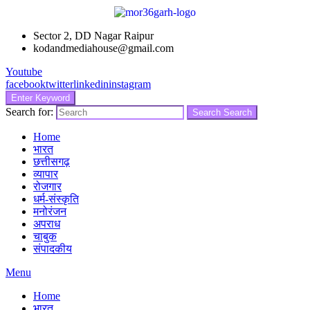
Sector 2, DD Nagar Raipur
kodandmediahouse@gmail.com
Youtube
facebook
twitter
linkedin
instagram
Enter Keyword
Search for:
Search
Search
Home
भारत
छत्तीसगढ़
व्यापार
रोजगार
धर्म-संस्कृति
मनोरंजन
अपराध
चाबुक
संपादकीय
Menu
Home
भारत