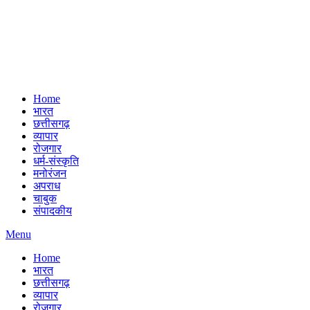
Home
भारत
छत्तीसगढ़
व्यापार
रोजगार
धर्म-संस्कृति
मनोरंजन
अपराध
चाबुक
संपादकीय
Menu
Home
भारत
छत्तीसगढ़
व्यापार
रोजगार